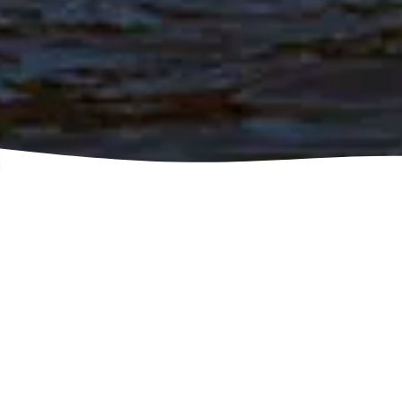
Notre histoire
Entreprise sociale crée en 1997. Sambirano Group se
décompose en 2 entités distinctes.
Sambirano S.A
Exportation de fèves de cacao et de vanille
Sambirano S.A exporte près de 17% de la production locale en